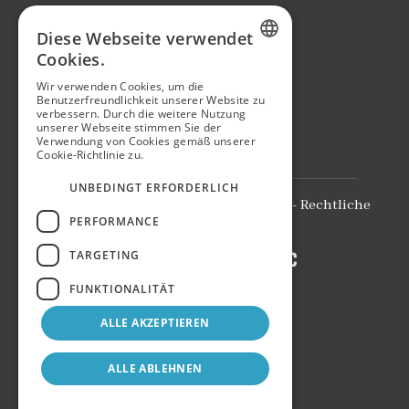
Rechtliche Informationen
Diese Webseite verwendet
Rechtlicher Hinweis
Cookies.
SPANISH
Cookie-Richtlinie
Wir verwenden Cookies, um die
Benutzerfreundlichkeit unserer Website zu
ENGLISH
Datenschutzrichtlinie
verbessern. Durch die weitere Nutzung
unserer Webseite stimmen Sie der
Buchungsbedingungen
GERMAN
Verwendung von Cookies gemäß unserer
Cookie-Richtlinie zu.
Weitere Informationen
UNBEDINGT ERFORDERLICH
Datenschutz
-
Buchungsbedingungen
-
Rechtliche
Hinweise
-
Cookies Policy
PERFORMANCE
TARGETING
Made with
by:
FUNKTIONALITÄT
ALLE AKZEPTIEREN
ALLE ABLEHNEN